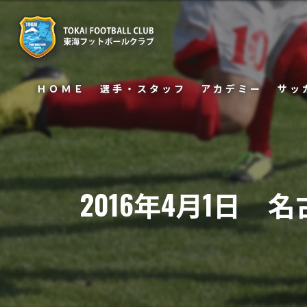
ＨＯＭＥ
選手・スタッフ
アカデミー
サッ
U−15
保護
U−12
2016年4月1日
U−12 WEST
U−12 SOUTH