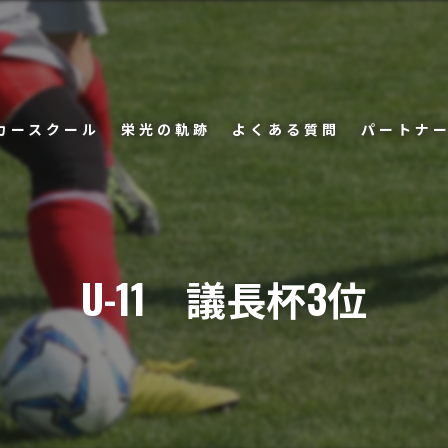
カースクール
栄光の軌跡
よくある質問
パートナ
者の声
U-11 議長杯3位