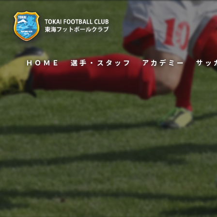
ＨＯＭＥ
選手・スタッフ
アカデミー
サッ
U−15
保護
U−12
U−12 WEST
U−12 SOUTH