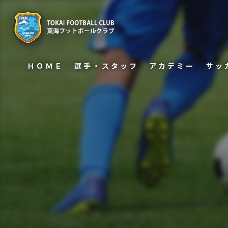
ＨＯＭＥ
選手・スタッフ
アカデミー
サッ
U−15
保護
U−12
U−12 WEST
U−12 SOUTH