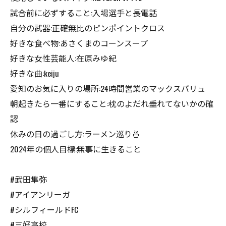
試合前に必ずすること:入場選手と長電話
自分の武器:正確無比のピンポイントクロス
好きな食べ物:あさくまのコーンスープ
好きな女性芸能人:在原みゆ紀
好きな曲:keiju
愛知のお気に入りの場所:24時間営業のマックスバリュ
朝起きたら一番にすること:枕のよだれ垂れてないかの確
認
休みの日の過ごし方:ラーメン巡り🍜
2024年の個人目標:無事に生きること
#武田隼弥
#アイアンリーガ
#シルフィールドFC
#三好高校