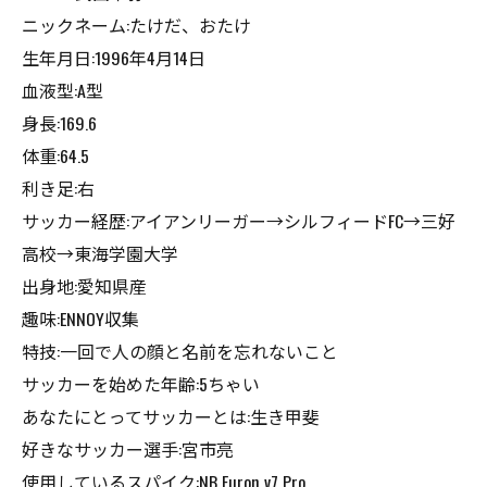
ニックネーム:たけだ、おたけ
生年月日:1996年4月14日
血液型:A型
身長:169.6
体重:64.5
利き足:右
サッカー経歴:アイアンリーガー→シルフィードFC→三好
高校→東海学園大学
出身地:愛知県産
趣味:ENNOY収集
特技:一回で人の顔と名前を忘れないこと
サッカーを始めた年齢:5ちゃい
あなたにとってサッカーとは:生き甲斐
好きなサッカー選手:宮市亮
使用しているスパイク:NB Furon v7 Pro